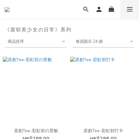
《屋邨美少女の日常》系列
商品排序
每頁顯示 24 個
原創Tee-彩虹邨の景貌
原創Tee-彩虹邨打卡
HK$298.00
HK$298.00