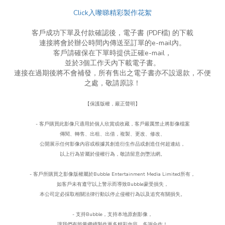
Click入嚟睇精彩製作花絮
客戶成功下單及付款確認後，電子書 (PDF檔) 的下載
連接將會於辦公時間內傳送至訂單的e-mail內。
客戶請確保在下單時提供正確e-mail，
並於3個工作天內下載電子書。
連接在過期後將不會補發，所有售出之電子書亦不設退款，不便
之處，敬請原諒！
【保護版權，嚴正聲明】
- 客戶購買此影像只適用於個人欣賞或收藏，客戶嚴厲禁止將影像檔案
傳閱、轉售、出租、出借，複製、更改、
修改、
公開展示任何影像內容或根據其創造衍生作品或創造任何超連結，
以上行為皆屬於侵權行為，
敬請留意勿墮法網。
- 客戶所購買之影像版權屬於Bubble Entertainment Media Limited所有，
如客戶未有遵守以上警示而導致Bubble蒙受損失，
本公司定必採取相關法律行動以停止侵權行為以及追究有關損失。
- 支持Bubble
，
支持本地原創影像，
讓我們有能量繼續製作更多精彩內容，多謝合作！