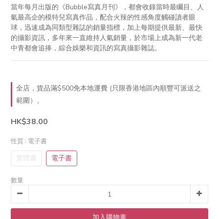
當年每月出版的《Bubble寫真月刊》，都會收錄當時最矚目、人
氣最高企的模特兒寫真作品，配合火辣的性感角度觸碰讀者眼
球，迅速成為同類型雜誌的銷量指標，加上每期提供最新、最快
的攝影資訊，多年來一直維持人氣銷量，於市場上成為新一代老
中青都會追捧，綜合娛樂和資訊的寫真攝影雜誌。
全店，貨品滿$500免本地運費 (只限香港地區內順豐可派送之
範圍）。
HK$38.00
性質
: 電子書
實體書
電子書
數量
加入購物車