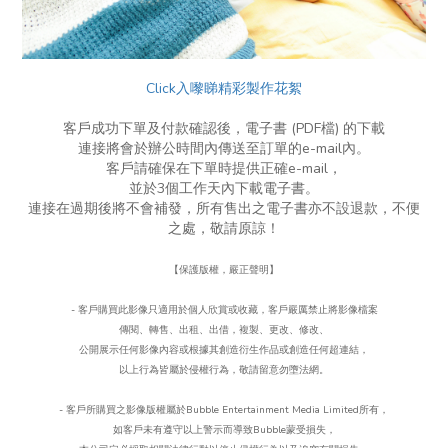
Click入嚟睇精彩製作花絮
客戶成功下單及付款確認後，電子書 (PDF檔) 的下載
連接將會於辦公時間內傳送至訂單的e-mail內。
客戶請確保在下單時提供正確e-mail，
並於3個工作天內下載電子書。
連接在過期後將不會補發，所有售出之電子書亦不設退款，不便
之處，敬請原諒！
【保護版權，嚴正聲明】
- 客戶購買此影像只適用於個人欣賞或收藏，客戶嚴厲禁止將影像檔案
傳閱、轉售、出租、出借，複製、更改、
修改、
公開展示任何影像內容或根據其創造衍生作品或創造任何超連結，
以上行為皆屬於侵權行為，
敬請留意勿墮法網。
- 客戶所購買之影像版權屬於Bubble Entertainment Media Limited所有，
如客戶未有遵守以上警示而導致Bubble蒙受損失，