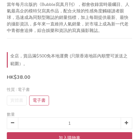
當年每月出版的《Bubble寫真月刊》，都會收錄當時最矚目、人
氣最高企的模特兒寫真作品，配合火辣的性感角度觸碰讀者眼
球，迅速成為同類型雜誌的銷量指標，加上每期提供最新、最快
的攝影資訊，多年來一直維持人氣銷量，於市場上成為新一代老
中青都會追捧，綜合娛樂和資訊的寫真攝影雜誌。
全店，貨品滿$500免本地運費 (只限香港地區內順豐可派送之
範圍）。
HK$38.00
性質
: 電子書
實體書
電子書
數量
加入購物車