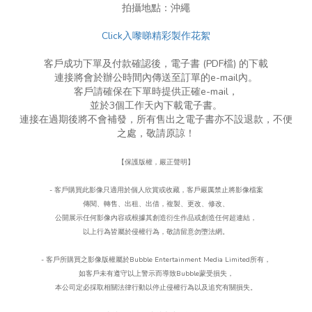
拍攝地點：沖繩
Click入嚟睇精彩製作花絮
客戶成功下單及付款確認後，電子書 (PDF檔) 的下載
連接將會於辦公時間內傳送至訂單的e-mail內。
客戶請確保在下單時提供正確e-mail，
並於3個工作天內下載電子書。
連接在過期後將不會補發，所有售出之電子書亦不設退款，不便
之處，敬請原諒！
【保護版權，嚴正聲明】
- 客戶購買此影像只適用於個人欣賞或收藏，客戶嚴厲禁止將影像檔案
傳閱、轉售、出租、出借，複製、更改、
修改、
公開展示任何影像內容或根據其創造衍生作品或創造任何超連結，
以上行為皆屬於侵權行為，
敬請留意勿墮法網。
- 客戶所購買之影像版權屬於Bubble Entertainment Media Limited所有，
如客戶未有遵守以上警示而導致Bubble蒙受損失，
本公司定必採取相關法律行動以停止侵權行為以及追究有關損失。