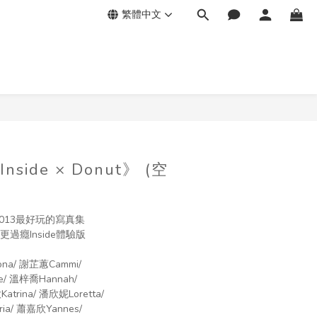
繁體中文
ide × Donut》 (空
能係2013最好玩的寫真集 
過癮Inside體驗版 
na/ 謝芷蕙Cammi/ 
e/ 溫梓喬Hannah/ 
rina/ 潘欣妮Loretta/ 
ia/ 蕭嘉欣Yannes/ 