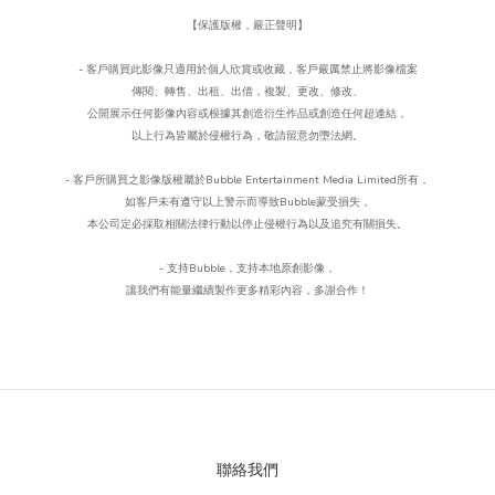
【保護版權，嚴正聲明】
- 客戶購買此影像只適用於個人欣賞或收藏，客戶嚴厲禁止將影像檔案
傳閱、轉售、出租、出借，複製、更改、
修改、
公開展示任何影像內容或根據其創造衍生作品或創造任何超連結，
以上行為皆屬於侵權行為，
敬請留意勿墮法網。
- 客戶所購買之影像版權屬於Bubble Entertainment Media Limited所有，
如客戶未有遵守以上警示而導致Bubble蒙受損失，
本公司定必採取相關法律行動以停止侵權行為以及追究有關損失。
- 支持Bubble
，
支持本地原創影像，
讓我們有能量繼續製作更多精彩內容，多謝合作！
聯絡我們