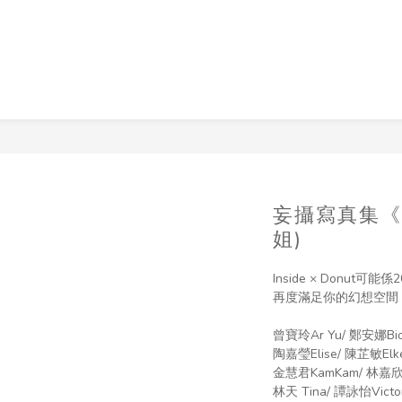
妄攝寫真集《Ins
姐)
Inside × Donut可
再度滿足你的幻想空間 更
曾寶玲Ar Yu/ 鄭安娜Bio
陶嘉瑩Elise/ 陳芷敏Elk
金慧君KamKam/ 林嘉欣Kat
林天 Tina/ 譚詠怡Victor