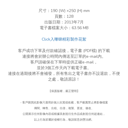
尺寸：190 (W)
×
250 (H) mm
頁數：128
出版日期：2013年7月
電子書檔案大小：︁63.56 MB
Click入嚟睇精彩製作花絮
客戶成功下單及付款確認後，電子書 (PDF檔) 的下載
連接將會於辦公時間內傳送至訂單的e-mail內。
客戶請確保在下單時提供正確e-mail，
並於3個工作天內下載電子書。
連接在過期後將不會補發，所有售出之電子書亦不設退款，不便
之處，敬請原諒！
【保護版權，嚴正聲明】
- 客戶購買此影像只適用於個人欣賞或收藏，客戶嚴厲禁止將影像檔案
傳閱、轉售、出租、出借，複製、更改、
修改、
公開展示任何影像內容或根據其創造衍生作品或創造任何超連結，
以上行為皆屬於侵權行為，
敬請留意勿墮法網。