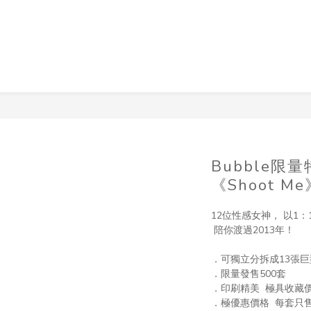
Bubble限
《Shoot Me
12位性感女神， 以1
 陪你渡過2013年！
．可獨立分拆成13張巨
．限量發售500套 
．印刷精美  極具收藏
．極優惠價格  每套只售