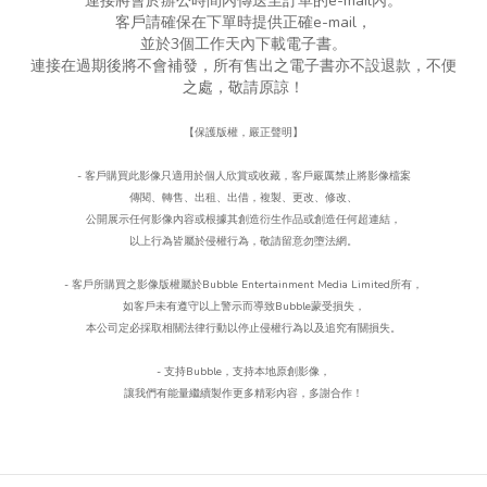
連接將會於辦公時間內傳送至訂單的e-mail內。
客戶請確保在下單時提供正確e-mail，
並於3個工作天內下載電子書。
連接在過期後將不會補發，所有售出之電子書亦不設退款，不便
之處，敬請原諒！
【保護版權，嚴正聲明】
- 客戶購買此影像只適用於個人欣賞或收藏，客戶嚴厲禁止將影像檔案
傳閱、轉售、出租、出借，複製、更改、
修改、
公開展示任何影像內容或根據其創造衍生作品或創造任何超連結，
以上行為皆屬於侵權行為，
敬請留意勿墮法網。
- 客戶所購買之影像版權屬於Bubble Entertainment Media Limited所有，
如客戶未有遵守以上警示而導致Bubble蒙受損失，
本公司定必採取相關法律行動以停止侵權行為以及追究有關損失。
- 支持Bubble
，
支持本地原創影像，
讓我們有能量繼續製作更多精彩內容，多謝合作！