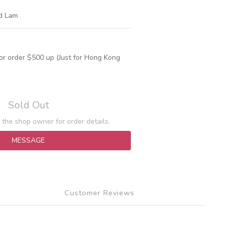
d Lam
for order $500 up (Just for Hong Kong
Sold Out
the shop owner for order details.
MESSAGE
Customer Reviews