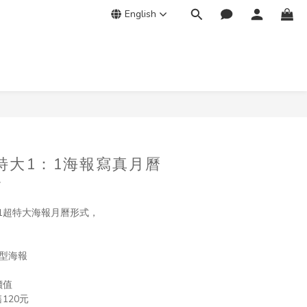
English
量特大1：1海報寫真月曆
》
：1超特大海報月曆形式，
型海報 
價值
120元 