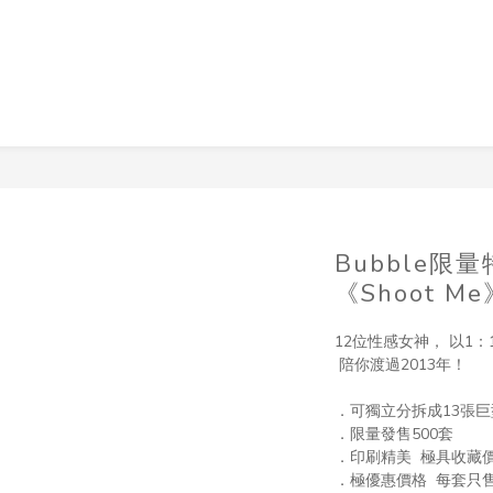
Bubble限
《Shoot Me
12位性感女神， 以1
 陪你渡過2013年！
．可獨立分拆成13張巨
．限量發售500套 
．印刷精美  極具收藏
．極優惠價格  每套只售