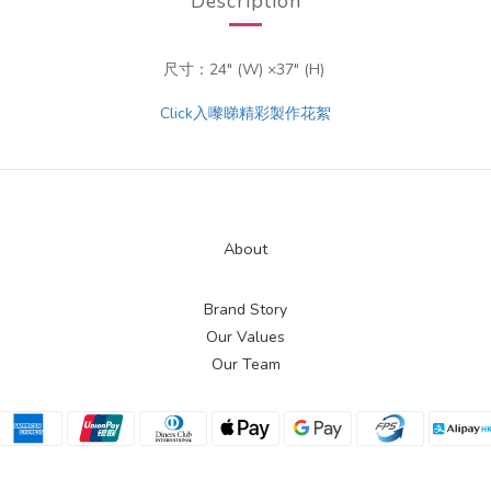
Description
尺寸：24" (W)
×37"
(H)
Click入嚟睇精彩製作花絮
About
Brand Story
Our Values
Our Team