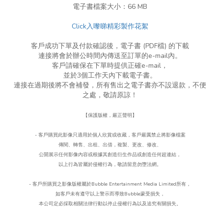
電子書檔案大小：︁66 MB
Click入嚟睇精彩製作花絮
客戶成功下單及付款確認後，電子書 (PDF檔) 的下載
連接將會於辦公時間內傳送至訂單的e-mail內。
客戶請確保在下單時提供正確e-mail，
並於3個工作天內下載電子書。
連接在過期後將不會補發，所有售出之電子書亦不設退款，不便
之處，敬請原諒！
【保護版權，嚴正聲明】
- 客戶購買此影像只適用於個人欣賞或收藏，客戶嚴厲禁止將影像檔案
傳閱、轉售、出租、出借，複製、更改、
修改、
公開展示任何影像內容或根據其創造衍生作品或創造任何超連結，
以上行為皆屬於侵權行為，
敬請留意勿墮法網。
- 客戶所購買之影像版權屬於Bubble Entertainment Media Limited所有，
如客戶未有遵守以上警示而導致Bubble蒙受損失，
本公司定必採取相關法律行動以停止侵權行為以及追究有關損失。