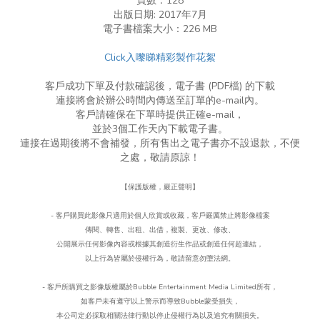
頁數：128
出版日期: 2017年7月
電子書檔案大小：︁226 MB
Click入嚟睇精彩製作花絮
客戶成功下單及付款確認後，電子書 (PDF檔) 的下載
連接將會於辦公時間內傳送至訂單的e-mail內。
客戶請確保在下單時提供正確e-mail，
並於3個工作天內下載電子書。
連接在過期後將不會補發，所有售出之電子書亦不設退款，不便
之處，敬請原諒！
【保護版權，嚴正聲明】
- 客戶購買此影像只適用於個人欣賞或收藏，客戶嚴厲禁止將影像檔案
傳閱、轉售、出租、出借，複製、更改、
修改、
公開展示任何影像內容或根據其創造衍生作品或創造任何超連結，
以上行為皆屬於侵權行為，
敬請留意勿墮法網。
- 客戶所購買之影像版權屬於Bubble Entertainment Media Limited所有，
如客戶未有遵守以上警示而導致Bubble蒙受損失，
本公司定必採取相關法律行動以停止侵權行為以及追究有關損失。