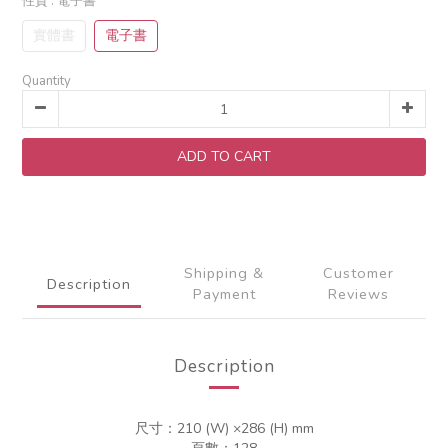
性質
: 電子書
實體書
電子書
Quantity
ADD TO CART
Shipping &
Customer
Description
Payment
Reviews
Description
尺寸：210 (W) ×286 (H) mm