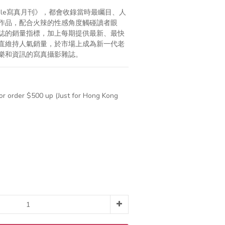
ble寫真月刊》，都會收錄當時最矚目、人
作品，配合火辣的性感角度觸碰讀者眼
誌的銷量指標，加上每期提供最新、最快
直維持人氣銷量，於市場上成為新一代老
樂和資訊的寫真攝影雜誌。
for order $500 up (Just for Hong Kong