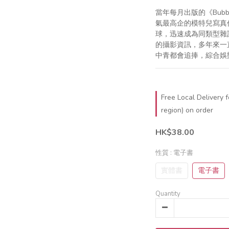
當年每月出版的《Bub
氣最高企的模特兒寫真
球，迅速成為同類型雜
的攝影資訊，多年來一
中青都會追捧，綜合娛
Free Local Delivery 
region) on order
HK$38.00
性質
: 電子書
實體書
電子書
Quantity