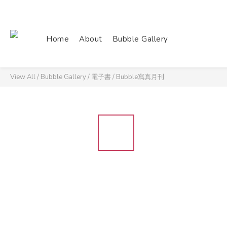
Home
About
Bubble Gallery
View All
/
Bubble Gallery
/
電子書
/
Bubble寫真月刊