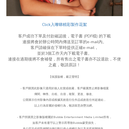
Click入嚟睇精彩製作花絮
客戶成功下單及付款確認後，電子書 (PDF檔) 的下載
連接將會於辦公時間內傳送至訂單的e-mail內。
客戶請確保在下單時提供正確e-mail，
並於3個工作天內下載電子書。
連接在過期後將不會補發，所有售出之電子書亦不設退款，不便
之處，敬請原諒！
【保護版權，嚴正聲明】
- 客戶購買此影像只適用於個人欣賞或收藏，客戶嚴厲禁止將影像檔案
傳閱、轉售、出租、出借，複製、更改、
修改、
公開展示任何影像內容或根據其創造衍生作品或創造任何超連結，
以上行為皆屬於侵權行為，
敬請留意勿墮法網。
- 客戶所購買之影像版權屬於Bubble Entertainment Media Limited所有，
如客戶未有遵守以上警示而導致Bubble蒙受損失，
本公司定必採取相關法律行動以停止侵權行為以及追究有關損失。