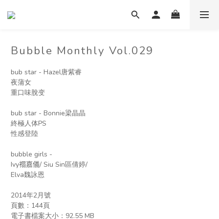
Bubble Monthly Vol.029
bub star - Hazel唐紫睿 
夜蒲女
重口味脫变
bub star - Bonnie梁晶晶 
終極人体PS
性感登陸
bubble girls -  
Ivy𧝁嘉儀/ Siu Sin區倩婷/  
Elva魏詠恩 
2014年2月號
頁數：144頁
電子書檔案大小：︁92.55 MB