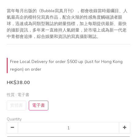
當年每月出版的《Bubble寫真月刊》，都會收錄當時最矚目、人
氣最高企的模特兒寫真作品，配合火辣的性感角度觸碰讀者眼
球，迅速成為同類型雜誌的銷量指標，加上每期提供最新、最快
的攝影資訊，多年來一直維持人氣銷量，於市場上成為新一代老
中青都會追捧，綜合娛樂和資訊的寫真攝影雜誌。
Free Local Delivery for order $500 up (Just for Hong Kong
region) on order
HK$38.00
性質
: 電子書
實體書
電子書
Quantity